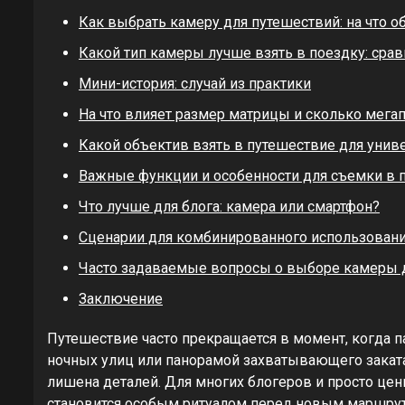
Как выбрать камеру для путешествий: на что о
Какой тип камеры лучше взять в поездку: сра
Мини-история: случай из практики
На что влияет размер матрицы и сколько мега
Какой объектив взять в путешествие для унив
Важные функции и особенности для съемки в 
Что лучше для блога: камера или смартфон?
Сценарии для комбинированного использован
Часто задаваемые вопросы о выборе камеры 
Заключение
Путешествие часто прекращается в момент, когда 
ночных улиц или панорамой захватывающего заката, 
лишена деталей. Для многих блогеров и просто цен
становится особым ритуалом перед новым маршруто