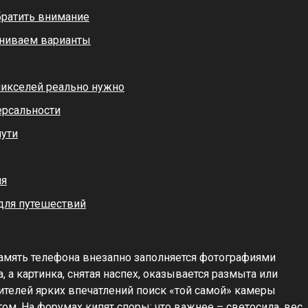
братить внимание
вниваем варианты
пикселей реально нужно
ерсальности
пути
ия
для путешествий
память телефона внезапно заполняется фотографиями
а картинка, снятая наспех, оказывается размыта или
ителей ярких впечатлений поиск «той самой» камеры
м. На форумах кипят споры: что важнее – светосила, вес