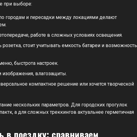
е при выборе:
 по городам и пересадки между локациями делают
ем.
етопередаче, работе в сложных условиях освещения.
ь розетка, стоит учитывать емкость батареи и возможность
меню, быстрота настроек.
и изображения, влагозащиты.
версальное компактное решение или хочется творческой
етание нескольких параметров. Для городских прогулок
пактк, а для сложных треккингов актуальнее герметичная
ь в поездку: сравниваем