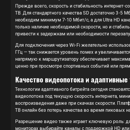
Прежде всего, скорость и стабильность интернет-
ТВ. Для стандартного качества SD достаточно 3-5 Мби
необходим минимум 7-10 Мбит/с, а для Ultra HD кан
только наличие необходимой скорости, но и стаби
привести к задержкам или необходимости перезапу
Для подключения через Wi-Fi желательно использ
ГГц — так снижается уровень помех и увеличиваетс
напрямую к маршрутизатору обеспечивает максима
ценно при просмотре спортивных событий или пря
Качество видеопотока и адаптивные 
Технологии адаптивного битрейта сегодня становят
видеопотока под текущую скорость интернета, мин
воспроизведения даже при скачках скорости. Плат
ТВ онлайн без потерь качества во время пиковых на
Разрешение видео также играет ключевую роль: дл
мониторах выбирайте каналы с поддержкой HD или 