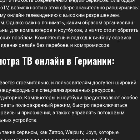
мфорт и гибкость современных медиа-сервисов. Благодаря
TV, возможности в этой сфере значительно расширились:
ому онлайн-телевидению с высоким разрешением,
. Однако важно понимать, каким образом организован
ы для компьютеров и ноутбуков, и на что стоит обратить
еских проблем. Компетентный подход к выбору сервиса
видения онлайн без перебоев и компромиссов.
отра ТВ онлайн в Германии:
вается стремительно, и пользователям доступен широкий
еждународных и специализированных ресурсов,
аудиторию. Компьютеры и ноутбуки предоставляют особое
ьзовать полноэкранный режим, быстро переключаться
ервисы и приложения, а также управлять потоковым
ьных устройств.
кие сервисы, как Zattoo, Waipu.tv, Joyn, которые
аналам Германии в высоком разрешении. Zattoo