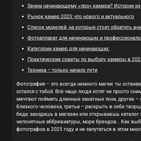
Зачем начинающему «про» камера? Истории из
Рынок камер 2025: что нового и актуального
Список моделей, на которые стоит обратить вн
Фотоаппарат для начинающих и профессионалов
Категории камер для начинающих:
Практические советы по выбору камеры в 202
Техника – только начало пути
Фотография – это всегда немного магии: ты остана
остался с тобой. Всё чаще люди хотят не просто сни
мечтают поймать длинные закатные тени, другие – 
близкого человека, третьи – раскрыть в себе твор
беда: заходишь в магазин или открываешь каталог в
непонятные аббревиатуры, море брендов… Как вы
фотографов в 2025 году и не запутаться в этом мно