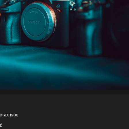
статочно
у