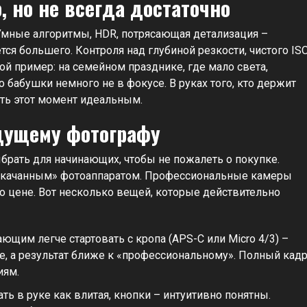
, но не всегда достаточно
Умные алгоритмы, HDR, потрясающая детализация –
тся большего. Контроля над глубиной резкости, чистого IS
й пример: на семейном празднике, где мало света,
 бабушки немного не в фокусе. В руках того, кто держит
ть этот момент идеальным.
дущему фотографу
брать для начинающих, чтобы не пожалеть о покупке.
рокачанным» фотоаппаратом. Профессиональные камеры
по цене. Вот несколько вещей, которые действительно
ющим легче стартовать с кропа (APS-C или Micro 4/3) –
, а результат ближе к «профессиональному». Полный кад
иям.
ь в руке как влитая, кнопки – интуитивно понятны.