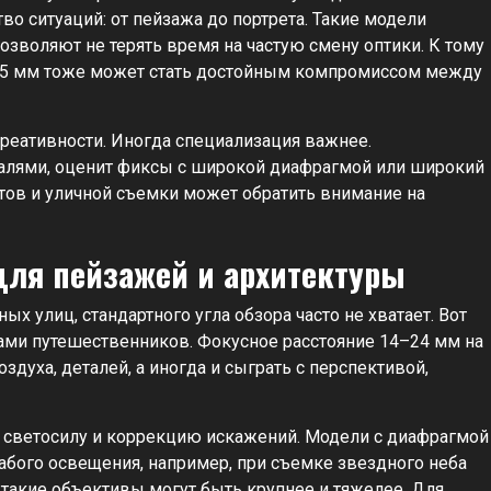
о ситуаций: от пейзажа до портрета. Такие модели
зволяют не терять время на частую смену оптики. К тому
8–55 мм тоже может стать достойным компромиссом между
креативности. Иногда специализация важнее.
талями, оценит фиксы с широкой диафрагмой или широкий
етов и уличной съемки может обратить внимание на
ля пейзажей и архитектуры
ых улиц, стандартного угла обзора часто не хватает. Вот
ми путешественников. Фокусное расстояние 14–24 мм на
духа, деталей, а иногда и сыграть с перспективой,
 светосилу и коррекцию искажений. Модели с диафрагмой
абого освещения, например, при съемке звездного неба
о такие объективы могут быть крупнее и тяжелее. Для