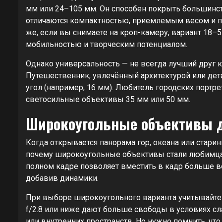
мм или 24–105 мм. Он способен покрыть большинств
отличаются компактностью, приемлемым весом и по
же, если вы снимаете на кроп-камеру, вариант 1
мобильностью и творческим потенциалом.
Однако универсальность — не всегда лучший друг 
Путешественник, увлечённый архитектурой или де
угол (например, 16 мм). Любитель городских портр
светосильные объективы 35 мм или 50 мм.
Широкоугольные объективы д
Когда открывается панорама гор, океана или старинн
почему широкоугольные объективы стали любимца
полном кадре позволяет вместить в кадр больше воз
добавив динамики.
При выборе широкоугольного варианта учитывайте
f/2.8 или ниже дают больше свободы в условиях сл
или внутренних пространств. Но нужно помнить, чт