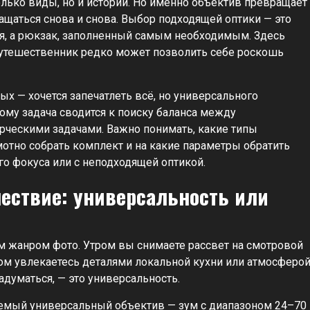
олько виды, но и истории. Но именно объектив превращает
ащаться снова и снова. Выбор подходящей оптики — это
дия, а рюкзак, заполненный самым необходимым. Здесь
утешественник редко может позволить себе роскошь
х — хочется запечатлеть всё, но универсального
тому задача сводится к поиску баланса между
рческими задачами. Важно понимать, какие типы
отно собрать комплект и на какие параметры обратить
го фокуса или с неподходящей оптикой.
шествие: универсальность или
м жанром фото. Утром вы снимаете рассвет на смотровой
ом увлекаетесь деталями локальной кухни или атмосферо
задуматься, — это универсальность.
емый универсальный объектив — зум с диапазоном 24–70